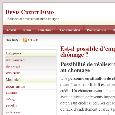
Devis Credit Immo
Réalisez un devis credit immo en ligne
Accueil
In fine
Immobilier
Consommation
Professionnels
R
Flux RSS :
Actualité
Est-il possible d’em
chômage ?
Catégories
devis assurance
Possibilité de réalis
devis credit
au chomage
devis immo
personne en situation de 
Une
Mots-clefs
quant à sa solvabilité. Il est cep
assurance
crédit. Un chômeur ayant un conj
calculette
avec un niveau de revenus importa
chômage
obtenir un crédit si celui-ci est 
credit
du taux d’endettement évalué à p
crédit immo