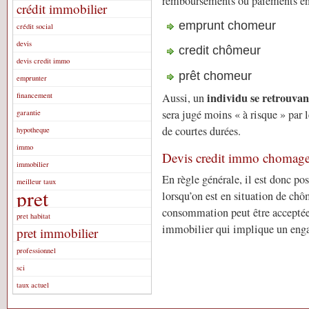
remboursements ou paiements en
crédit immobilier
emprunt chomeur
crédit social
devis
credit chômeur
devis credit immo
prêt chomeur
emprunter
individu se retrouva
financement
Aussi, un
sera jugé moins « à risque » par
garantie
de courtes durées.
hypotheque
immo
Devis credit immo chomag
immobilier
En règle générale, il est donc po
meilleur taux
pret
lorsqu’on est en situation de ch
consommation peut être acceptée,
pret habitat
immobilier qui implique un en
pret immobilier
professionnel
sci
taux actuel